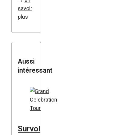
savoir
plus
Aussi
intéressant
Survol