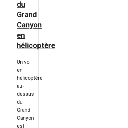
du
Grand
Canyon
en
hélicoptère
Un vol
en
hélicoptère
au-
dessus
du
Grand
Canyon
est