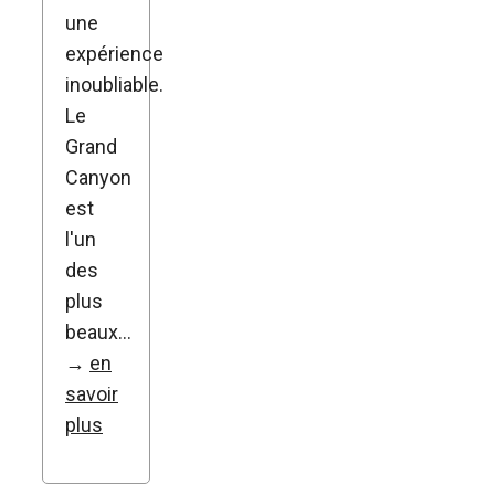
une
expérience
inoubliable.
Le
Grand
Canyon
est
l'un
des
plus
beaux…
→
en
savoir
plus